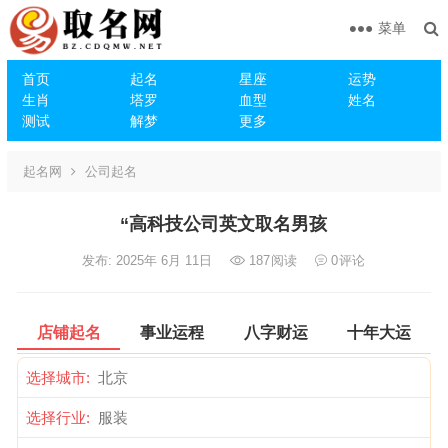
菜单
首页
起名
星座
运势
生肖
塔罗
血型
姓名
测试
解梦
更多
起名网
公司起名
“高科技公司英文取名男孩
发布: 2025年 6月 11日
187
阅读
0
评论
店铺起名
事业运程
八字财运
十年大运
选择城市:
选择行业: