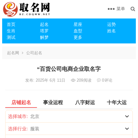
菜单
首页
起名
星座
运势
生肖
塔罗
血型
姓名
测试
解梦
更多
起名网
公司起名
“百货公司电商企业取名字
发布: 2025年 6月 11日
209
阅读
0
评论
店铺起名
事业运程
八字财运
十年大运
选择城市:
选择行业: