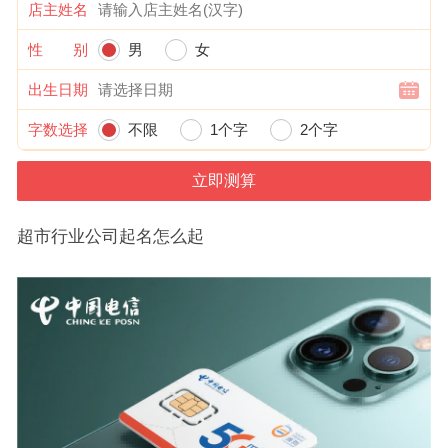
店主姓名
性 别
男
女
出生日期
字数选择
不限
1个字
2个字
超市行业公司起名怎么起