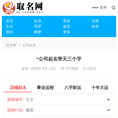
菜单
首页
起名
星座
运势
生肖
塔罗
血型
姓名
测试
解梦
更多
起名网
公司起名
“公司起名带天三个字
发布: 2025年 6月 11日
227
阅读
0
评论
店铺起名
事业运程
八字财运
十年大运
选择城市:
选择行业: