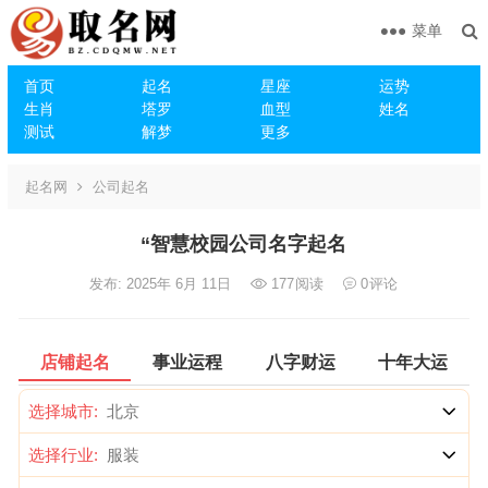
菜单
首页
起名
星座
运势
生肖
塔罗
血型
姓名
测试
解梦
更多
起名网
公司起名
“智慧校园公司名字起名
发布: 2025年 6月 11日
177
阅读
0
评论
店铺起名
事业运程
八字财运
十年大运
选择城市:
选择行业: