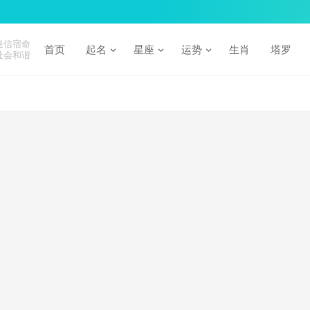
迷信宿命
首页
起名
星座
运势
生肖
塔罗
社会和谐