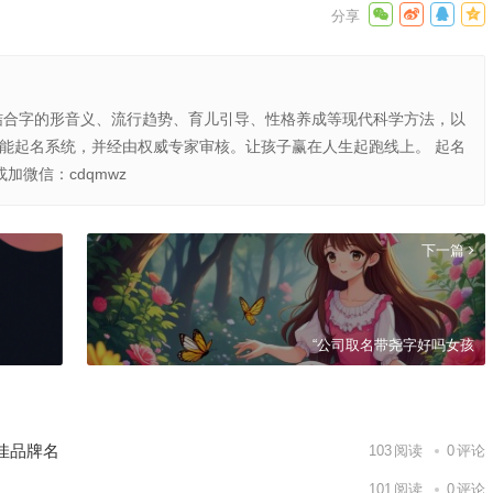
结合字的形音义、流行趋势、育儿引导、性格养成等现代科学方法，以
智能起名系统，并经由权威专家审核。让孩子赢在人生起跑线上。 起名
或加微信：cdqmwz
下一篇
“公司取名带尧字好吗女孩
佳品牌名
103
阅读
0
评论
101
阅读
0
评论