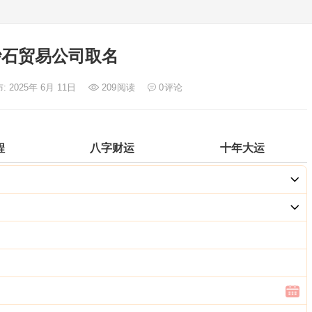
砂石贸易公司取名
: 2025年 6月 11日
209
阅读
0
评论
程
八字财运
十年大运