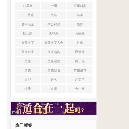
12星座
一周
公司起名
十二星座
取名
名字
名字大全
周公解梦
塔罗
处女座
天秤座
天蝎座
女孩名字
女孩名字大全
姓名
宝宝名字
宝宝起名
巨蟹座
星座
星座运势
狮子座
男孩
男孩起名
竹猫星球
血型
起名
起名字
运势
道家
金牛座
广告
热门标签