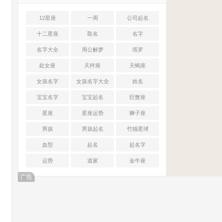
12星座
一周
公司起名
十二星座
取名
名字
名字大全
周公解梦
塔罗
处女座
天秤座
天蝎座
女孩名字
女孩名字大全
姓名
宝宝名字
宝宝起名
巨蟹座
星座
星座运势
狮子座
男孩
男孩起名
竹猫星球
血型
起名
起名字
运势
道家
金牛座
广告