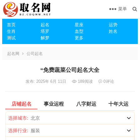
菜单
首页
起名
星座
运势
生肖
塔罗
血型
姓名
测试
解梦
更多
起名网
公司起名
“免费蔬菜公司起名大全
发布: 2025年 6月 11日
189
阅读
0
评论
店铺起名
事业运程
八字财运
十年大运
选择城市:
选择行业: