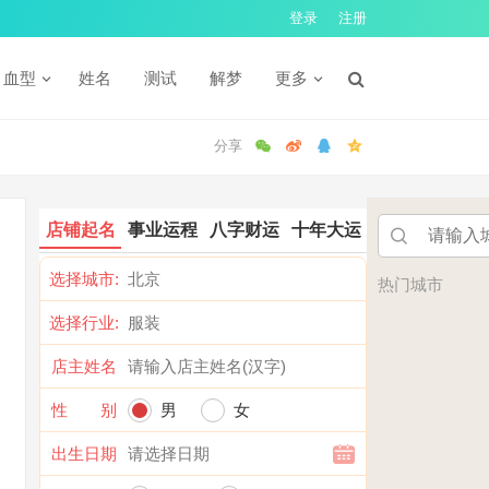
登录
注册
血型
姓名
测试
解梦
更多
店铺起名
事业运程
八字财运
十年大运
选择城市:
热门城市
选择行业:
店主姓名
性 别
男
女
出生日期