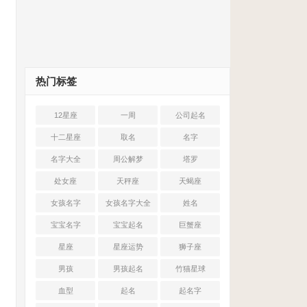
热门标签
12星座
一周
公司起名
十二星座
取名
名字
名字大全
周公解梦
塔罗
处女座
天秤座
天蝎座
女孩名字
女孩名字大全
姓名
宝宝名字
宝宝起名
巨蟹座
星座
星座运势
狮子座
男孩
男孩起名
竹猫星球
血型
起名
起名字