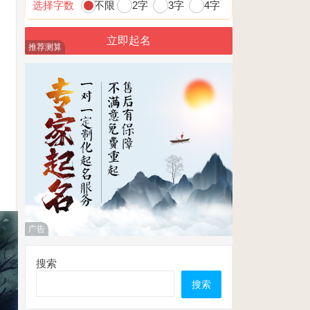
选择字数
不限
2字
3字
4字
推荐测算
广告
搜索
搜索