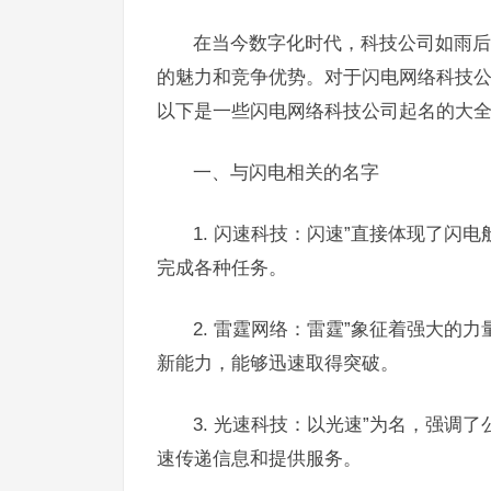
在当今数字化时代，科技公司如雨后
的魅力和竞争优势。对于闪电网络科技
以下是一些闪电网络科技公司起名的大
一、与闪电相关的名字
1. 闪速科技：闪速”直接体现了
完成各种任务。
2. 雷霆网络：雷霆”象征着强大
新能力，能够迅速取得突破。
3. 光速科技：以光速”为名，强
速传递信息和提供服务。