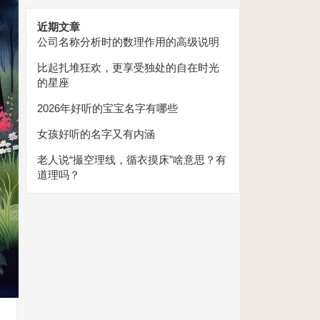
近期文章
公司名称分析时的数理作用的高级说明
比起扎堆狂欢，更享受独处的自在时光
的星座
2026年好听的宝宝名字有哪些
女孩好听的名字又有内涵
老人说“撮空理线，循衣摸床”啥意思？有
道理吗？