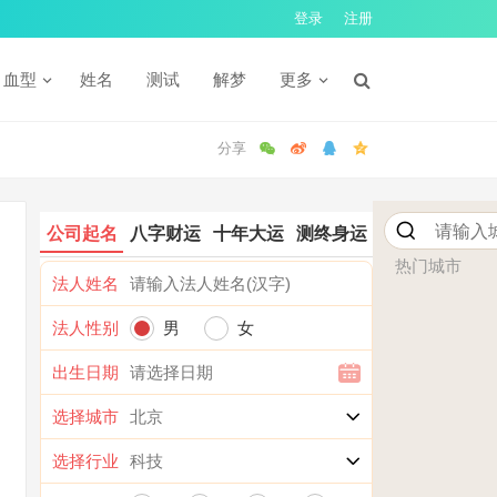
登录
注册
血型
姓名
测试
解梦
更多
公司起名
八字财运
十年大运
测终身运
热门城市
法人姓名
法人性别
男
女
出生日期
选择城市
选择行业