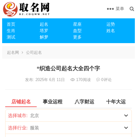
菜单
首页
起名
星座
运势
生肖
塔罗
血型
姓名
测试
解梦
更多
起名网
公司起名
“织造公司起名大全四个字
发布: 2025年 6月 11日
170
阅读
0
评论
店铺起名
事业运程
八字财运
十年大运
选择城市:
选择行业: