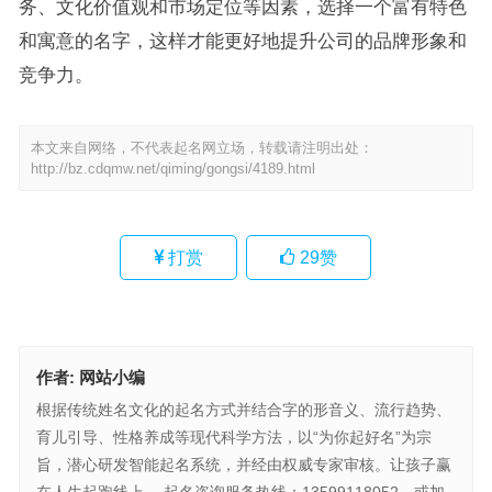
务、文化价值观和市场定位等因素，选择一个富有特色
和寓意的名字，这样才能更好地提升公司的品牌形象和
竞争力。
本文来自网络，不代表起名网立场，转载请注明出处：
http://bz.cdqmw.net/qiming/gongsi/4189.html
打赏
29
赞
作者:
网站小编
根据传统姓名文化的起名方式并结合字的形音义、流行趋势、
育儿引导、性格养成等现代科学方法，以“为你起好名”为宗
旨，潜心研发智能起名系统，并经由权威专家审核。让孩子赢
在人生起跑线上。 起名咨询服务热线：13599118052，或加