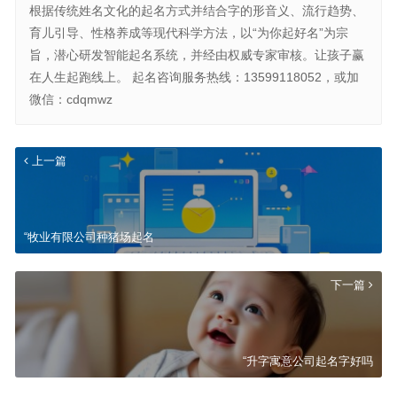
根据传统姓名文化的起名方式并结合字的形音义、流行趋势、
育儿引导、性格养成等现代科学方法，以“为你起好名”为宗
旨，潜心研发智能起名系统，并经由权威专家审核。让孩子赢
在人生起跑线上。 起名咨询服务热线：13599118052，或加
微信：cdqmwz
上一篇
“牧业有限公司种猪场起名
下一篇
“升字寓意公司起名字好吗