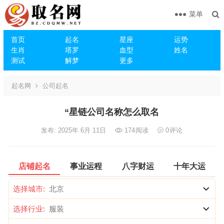
菜单
首页
起名
星座
运势
生肖
塔罗
血型
姓名
测试
解梦
更多
起名网
公司起名
“星链公司名称怎么取名
发布: 2025年 6月 11日
174
阅读
0
评论
店铺起名
事业运程
八字财运
十年大运
选择城市:
选择行业: