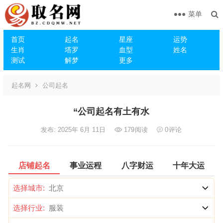
菜单
首页
起名
星座
运势
生肖
塔罗
血型
姓名
测试
解梦
更多
起名网
公司起名
“公司起名有土有水
发布: 2025年 6月 11日
179
阅读
0
评论
店铺起名
事业运程
八字财运
十年大运
选择城市:
选择行业: