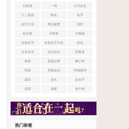
12星座
一周
公司起名
十二星座
取名
名字
名字大全
周公解梦
塔罗
处女座
天秤座
天蝎座
女孩名字
女孩名字大全
姓名
宝宝名字
宝宝起名
巨蟹座
星座
星座运势
狮子座
男孩
男孩起名
竹猫星球
血型
起名
起名字
运势
道家
金牛座
广告
热门标签