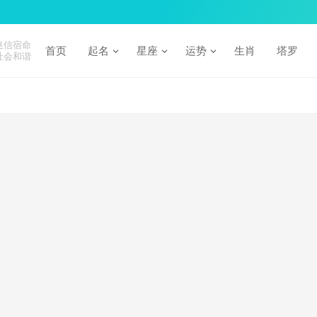
迷信宿命
首页
起名
星座
运势
生肖
塔罗
社会和谐