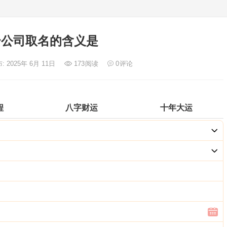
云公司取名的含义是
: 2025年 6月 11日
173
阅读
0
评论
程
八字财运
十年大运