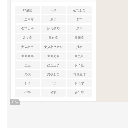
12星座
一周
公司起名
十二星座
取名
名字
名字大全
周公解梦
塔罗
处女座
天秤座
天蝎座
女孩名字
女孩名字大全
姓名
宝宝名字
宝宝起名
巨蟹座
星座
星座运势
狮子座
男孩
男孩起名
竹猫星球
血型
起名
起名字
运势
道家
金牛座
广告