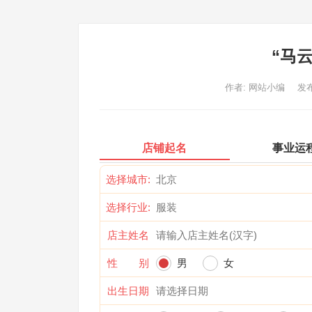
“马
作者:
网站小编
发布
店铺起名
事业运
选择城市:
选择行业:
店主姓名
性 别
男
女
出生日期