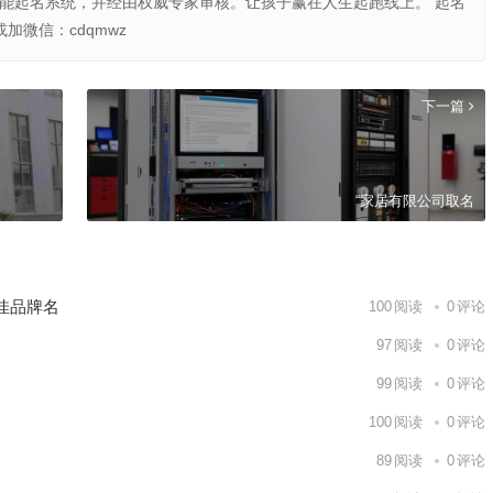
智能起名系统，并经由权威专家审核。让孩子赢在人生起跑线上。 起名
或加微信：cdqmwz
下一篇
“家居有限公司取名
佳品牌名
100
阅读
0
评论
97
阅读
0
评论
99
阅读
0
评论
100
阅读
0
评论
89
阅读
0
评论