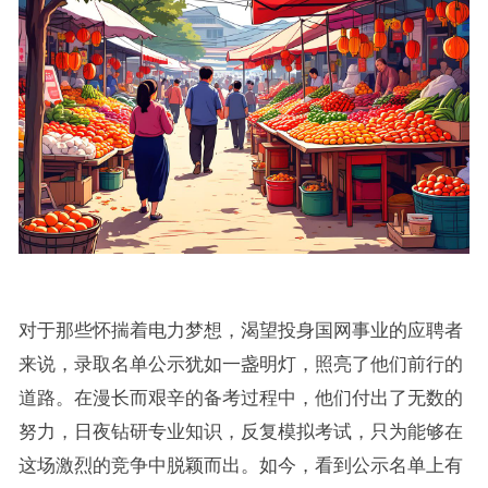
对于那些怀揣着电力梦想，渴望投身国网事业的应聘者
来说，录取名单公示犹如一盏明灯，照亮了他们前行的
道路。在漫长而艰辛的备考过程中，他们付出了无数的
努力，日夜钻研专业知识，反复模拟考试，只为能够在
这场激烈的竞争中脱颖而出。如今，看到公示名单上有