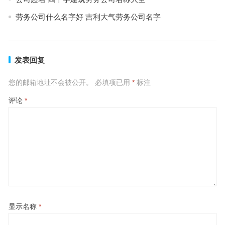
劳务公司什么名字好 吉利大气劳务公司名字
发表回复
您的邮箱地址不会被公开。
必填项已用
*
标注
评论
*
显示名称
*