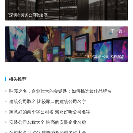
“深圳市劳务公司取名字
下一篇
“测字算命公司名称起名
相关推荐
响亮之名，企业壮大的金钥匙：如何挑选最佳品牌名
建筑公司取名 比较顺口的建筑公司名字
寓意好的两个字公司名 聚财好听公司名字
安装公司名称大全 响亮的安装企业名称
公司起名 四个字建筑劳务公司名称大全