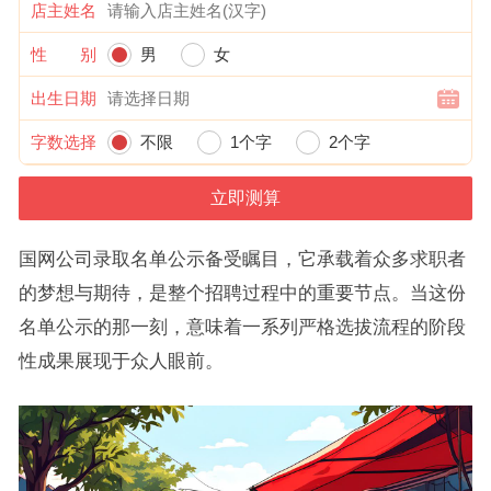
店主姓名
性 别
男
女
出生日期
字数选择
不限
1个字
2个字
国网公司录取名单公示备受瞩目，它承载着众多求职者
的梦想与期待，是整个招聘过程中的重要节点。当这份
名单公示的那一刻，意味着一系列严格选拔流程的阶段
性成果展现于众人眼前。