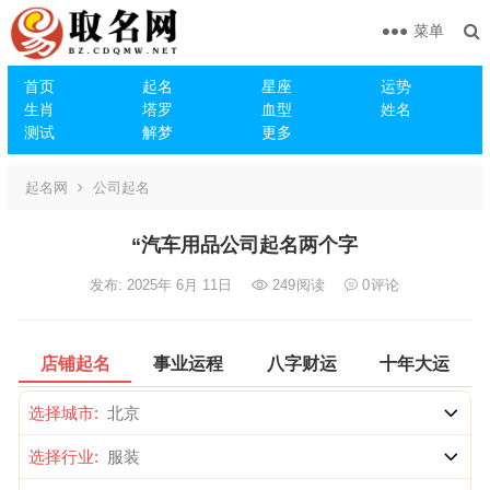
菜单
首页
起名
星座
运势
生肖
塔罗
血型
姓名
测试
解梦
更多
起名网
公司起名
“汽车用品公司起名两个字
发布: 2025年 6月 11日
249
阅读
0
评论
店铺起名
事业运程
八字财运
十年大运
选择城市:
选择行业: