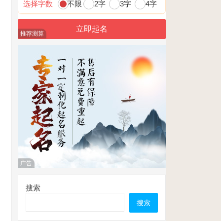
选择字数
不限
2字
3字
4字
推荐测算
广告
搜索
搜索