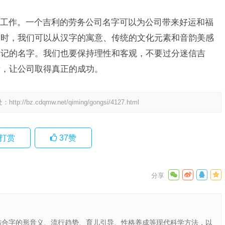
工作。一个吉利的劳务公司名字可以为公司带来好运和福
名时，我们可以从汉字的寓意、传统的文化元素和音韵美感
易记的名字。我们也要保持理性和客观，不要过分迷信吉
量，让公司取得真正的成功。
处：
http://bz.cdqmw.net/qiming/gongsi/4127.html
打赏
37
赞
结合字的形音义、流行趋势、育儿引导、性格养成等现代科学方法，以