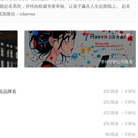
智能起名系统，并经由权威专家审核。让孩子赢在人生起跑线上。 起名
或加微信：cdqmwz
下一篇
“带裕字的公司取名
佳品牌名
102
阅读
0
评论
101
阅读
0
评论
101
阅读
0
评论
101
阅读
0
评论
90
阅读
0
评论