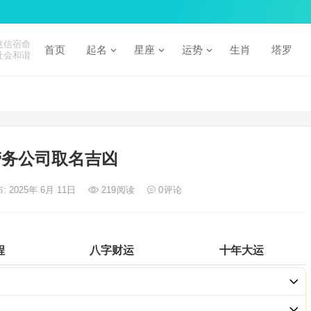
迷信宿命
首页
起名
星座
运势
生肖
塔罗
社会和谐
劳务公司取名吉凶
: 2025年 6月 11日
219
阅读
0
评论
程
八字财运
十年大运