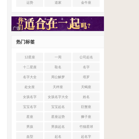
运势
道家
金牛座
广告
热门标签
12星座
一周
公司起名
十二星座
取名
名字
名字大全
周公解梦
塔罗
处女座
天秤座
天蝎座
女孩名字
女孩名字大全
姓名
宝宝名字
宝宝起名
巨蟹座
星座
星座运势
狮子座
男孩
男孩起名
竹猫星球
血型
起名
起名字