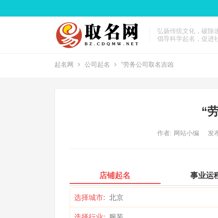
弘扬传统文化，破除
倡导科学起名，促进
起名网
公司起名
“劳务公司取名吉凶
“
作者:
网站小编
发布
店铺起名
事业运
选择城市:
选择行业: