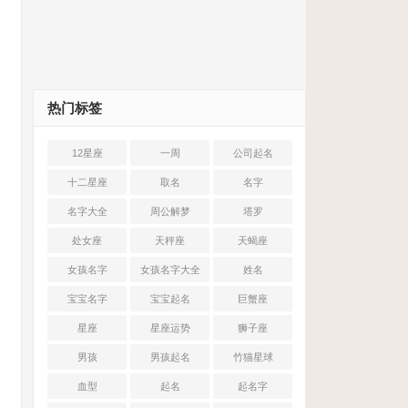
热门标签
12星座
一周
公司起名
十二星座
取名
名字
名字大全
周公解梦
塔罗
处女座
天秤座
天蝎座
女孩名字
女孩名字大全
姓名
宝宝名字
宝宝起名
巨蟹座
星座
星座运势
狮子座
男孩
男孩起名
竹猫星球
血型
起名
起名字