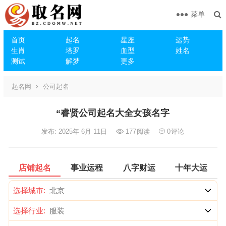
菜单
首页
起名
星座
运势
生肖
塔罗
血型
姓名
测试
解梦
更多
起名网
公司起名
“睿贤公司起名大全女孩名字
发布: 2025年 6月 11日
177
阅读
0
评论
店铺起名
事业运程
八字财运
十年大运
选择城市:
选择行业: