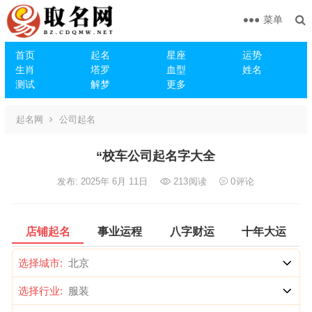
菜单
首页
起名
星座
运势
生肖
塔罗
血型
姓名
测试
解梦
更多
起名网
公司起名
“校车公司起名字大全
发布: 2025年 6月 11日
213
阅读
0
评论
店铺起名
事业运程
八字财运
十年大运
选择城市:
选择行业: