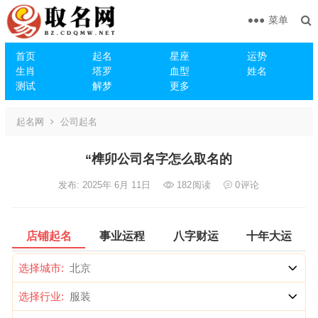
菜单
首页
起名
星座
运势
生肖
塔罗
血型
姓名
测试
解梦
更多
起名网
公司起名
“榫卯公司名字怎么取名的
发布: 2025年 6月 11日
182
阅读
0
评论
店铺起名
事业运程
八字财运
十年大运
选择城市:
选择行业: