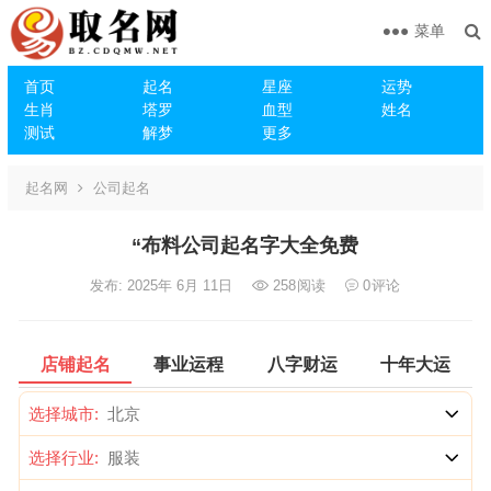
菜单
首页
起名
星座
运势
生肖
塔罗
血型
姓名
测试
解梦
更多
起名网
公司起名
“布料公司起名字大全免费
发布: 2025年 6月 11日
258
阅读
0
评论
店铺起名
事业运程
八字财运
十年大运
选择城市:
选择行业: