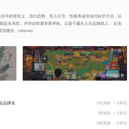
结合字的形音义、流行趋势、育儿引导、性格养成等现代科学方法，以
智能起名系统，并经由权威专家审核。让孩子赢在人生起跑线上。 起名
或加微信：cdqmwz
下一篇
“照明公司怎么起名
佳品牌名
101
阅读
0
评论
99
阅读
0
评论
100
阅读
0
评论