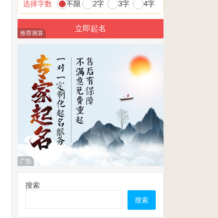
选择字数
不限
2字
3字
4字
推荐测算
广告
搜索
搜索