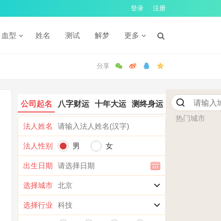
登录
注册
血型
姓名
测试
解梦
更多
公司起名
八字财运
十年大运
测终身运
热门城市
法人姓名
法人性别
男
女
出生日期
选择城市
选择行业