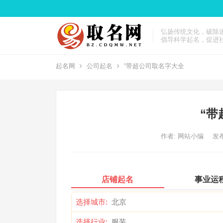
弘扬传统文化，破除
倡导科学起名，促进
起名网
公司起名
“带超公司取名字大全
“带
作者:
网站小编
发布
店铺起名
事业运
选择城市:
选择行业: