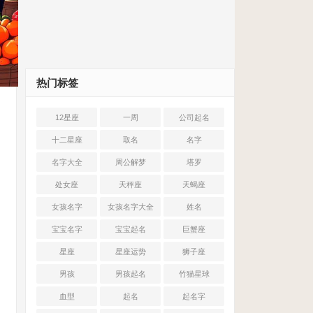
热门标签
12星座
一周
公司起名
十二星座
取名
名字
名字大全
周公解梦
塔罗
处女座
天秤座
天蝎座
女孩名字
女孩名字大全
姓名
宝宝名字
宝宝起名
巨蟹座
星座
星座运势
狮子座
男孩
男孩起名
竹猫星球
血型
起名
起名字