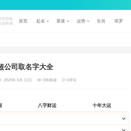
迷信宿命
首页
起名
星座
运势
生肖
塔罗
社会和谐
超公司取名字大全
: 2025年 6月 11日
196
阅读
0
评论
程
八字财运
十年大运