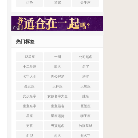
运势
道家
金牛座
广告
热门标签
12星座
一周
公司起名
十二星座
取名
名字
名字大全
周公解梦
塔罗
处女座
天秤座
天蝎座
女孩名字
女孩名字大全
姓名
宝宝名字
宝宝起名
巨蟹座
星座
星座运势
狮子座
男孩
男孩起名
竹猫星球
血型
起名
起名字