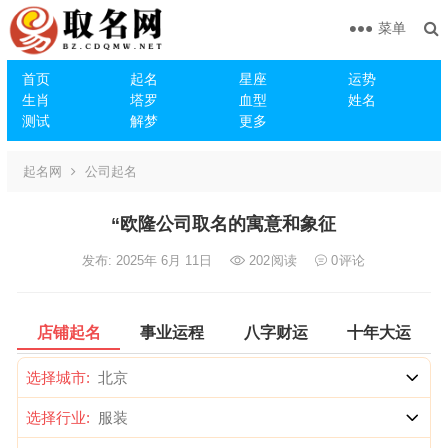
菜单
首页
起名
星座
运势
生肖
塔罗
血型
姓名
测试
解梦
更多
起名网
公司起名
“欧隆公司取名的寓意和象征
发布: 2025年 6月 11日
202
阅读
0
评论
店铺起名
事业运程
八字财运
十年大运
选择城市:
选择行业: