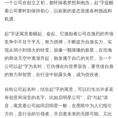
一个公司在创立之初，都怀揣着梦想和抱负，起”字提醒
着公司要时刻保持初心，以崭新的姿态迎接各种挑战和
机遇。
起”字还寓意着崛起、奋起。它激励着公司在激烈的市场
竞争中不甘于平凡，努力拼搏，不断提升自身实力，实
现从弱小到强大的转变。就像一颗璀璨的新星，在浩瀚
的商业天空中逐渐升起，散发属于自己的光芒。当一个
公司以起”字为名时，它仿佛在向世界宣告，要凭借自身
的努力和智慧，在行业中崭露头角，成为佼佼者。
在给公司起名时，结合起”字的寓意，可以衍生出许多富
有创意和深意的名字。比如启明星公司”，启”与起”谐
音，寓意着公司如同启明星一般，在黑暗中为人们指引
方向，是行业的引领者，开启着未来的无限可能。又比