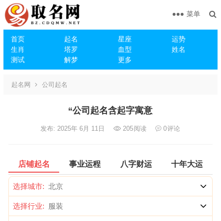
菜单
首页
起名
星座
运势
生肖
塔罗
血型
姓名
测试
解梦
更多
起名网
公司起名
“公司起名含起字寓意
发布: 2025年 6月 11日
205
阅读
0
评论
店铺起名
事业运程
八字财运
十年大运
选择城市:
选择行业: