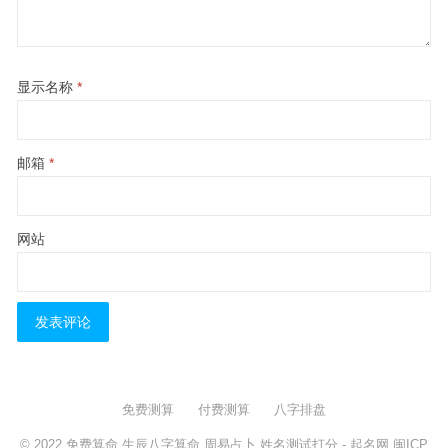
显示名称
*
邮箱
*
网站
免费测算
付费测算
八字排盘
© 2022
免费算命,生辰八字算命,周易占卜,姓名测试打分
- 起名网
闽ICP