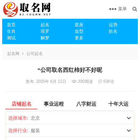
菜单
首页
起名
星座
运势
生肖
塔罗
血型
姓名
测试
解梦
更多
起名网
公司起名
“公司取名西红柿好不好呢
发布: 2025年 6月 11日
200
阅读
0
评论
店铺起名
事业运程
八字财运
十年大运
选择城市:
选择行业: