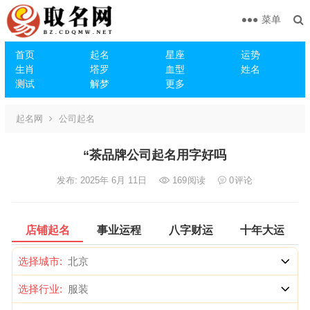
菜单
首页
起名
星座
运势
生肖
塔罗
血型
姓名
测试
解梦
更多
起名网
公司起名
“茶品牌公司起名用字好吗
发布: 2025年 6月 11日
169
阅读
0
评论
店铺起名
事业运程
八字财运
十年大运
选择城市:
选择行业: