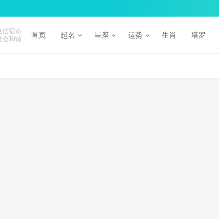
迷信宿命
首页
起名
星座
运势
生肖
塔罗
社会和谐