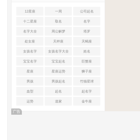
12星座
一周
公司起名
十二星座
取名
名字
名字大全
周公解梦
塔罗
处女座
天秤座
天蝎座
女孩名字
女孩名字大全
姓名
宝宝名字
宝宝起名
巨蟹座
星座
星座运势
狮子座
男孩
男孩起名
竹猫星球
血型
起名
起名字
运势
道家
金牛座
广告