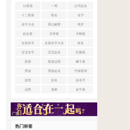
12星座
一周
公司起名
十二星座
取名
名字
名字大全
周公解梦
塔罗
处女座
天秤座
天蝎座
女孩名字
女孩名字大全
姓名
宝宝名字
宝宝起名
巨蟹座
星座
星座运势
狮子座
男孩
男孩起名
竹猫星球
血型
起名
起名字
运势
道家
金牛座
广告
热门标签