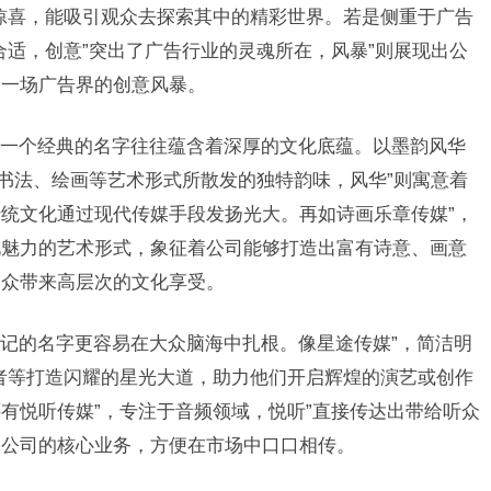
惊喜，能吸引观众去探索其中的精彩世界。若是侧重于广告
合适，创意”突出了广告行业的灵魂所在，风暴”则展现出公
起一场广告界的创意风暴。
一个经典的名字往往蕴含着深厚的文化底蕴。以墨韵风华
中书法、绘画等艺术形式所散发的独特韵味，风华”则寓意着
统文化通过现代传媒手段发扬光大。再如诗画乐章传媒”，
化魅力的艺术形式，象征着公司能够打造出富有诗意、画意
受众带来高层次的文化享受。
记的名字更容易在大众脑海中扎根。像星途传媒”，简洁明
者等打造闪耀的星光大道，助力他们开启辉煌的演艺或创作
有悦听传媒”，专注于音频领域，悦听”直接传达出带给听众
了公司的核心业务，方便在市场中口口相传。