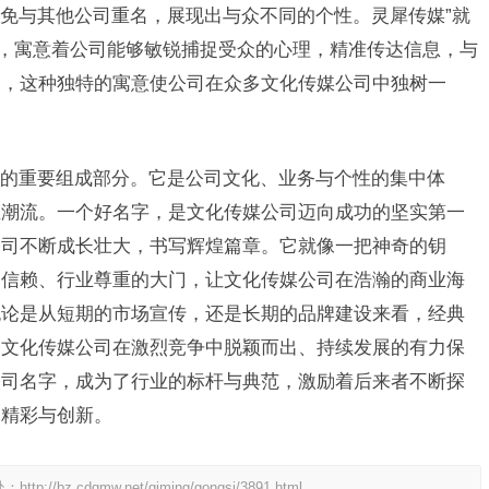
免与其他公司重名，展现出与众不同的个性。灵犀传媒”就
”，寓意着公司能够敏锐捕捉受众的心理，精准传达信息，与
通，这种独特的寓意使公司在众多文化传媒公司中独树一
的重要组成部分。它是公司文化、业务与个性的集中体
业潮流。一个好名字，是文化传媒公司迈向成功的坚实第一
公司不断成长壮大，书写辉煌篇章。它就像一把神奇的钥
户信赖、行业尊重的大门，让文化传媒公司在浩瀚的商业海
无论是从短期的市场宣传，还是长期的品牌建设来看，经典
是文化传媒公司在激烈竞争中脱颖而出、持续发展的有力保
公司名字，成为了行业的标杆与典范，激励着后来者不断探
多精彩与创新。
处：
http://bz.cdqmw.net/qiming/gongsi/3891.html