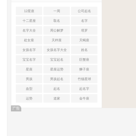
12星座
一周
公司起名
十二星座
取名
名字
名字大全
周公解梦
塔罗
处女座
天秤座
天蝎座
女孩名字
女孩名字大全
姓名
宝宝名字
宝宝起名
巨蟹座
星座
星座运势
狮子座
男孩
男孩起名
竹猫星球
血型
起名
起名字
运势
道家
金牛座
广告