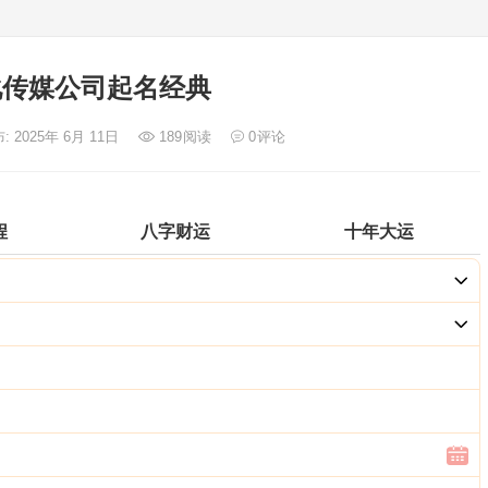
化传媒公司起名经典
: 2025年 6月 11日
189
阅读
0
评论
程
八字财运
十年大运