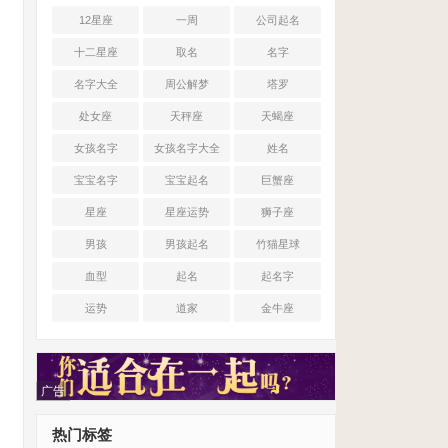
12星座
一周
公司起名
十二星座
取名
名字
名字大全
周公解梦
塔罗
处女座
天秤座
天蝎座
女孩名字
女孩名字大全
姓名
宝宝名字
宝宝起名
巨蟹座
星座
星座运势
狮子座
男孩
男孩起名
竹猫星球
血型
起名
起名字
运势
道家
金牛座
广告
热门标签