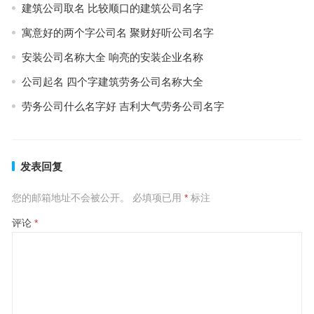
建筑公司取名 比较顺口的建筑公司名字
寓意好的两个字公司名 聚财好听公司名字
安装公司名称大全 响亮的安装企业名称
公司起名 四个字建筑劳务公司名称大全
劳务公司什么名字好 吉利大气劳务公司名字
发表回复
您的邮箱地址不会被公开。
必填项已用
*
标注
评论
*