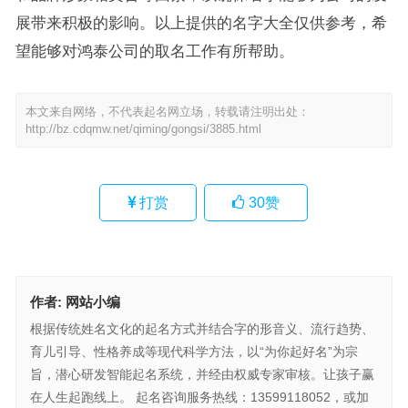
展带来积极的影响。以上提供的名字大全仅供参考，希
望能够对鸿泰公司的取名工作有所帮助。
本文来自网络，不代表起名网立场，转载请注明出处：
http://bz.cdqmw.net/qiming/gongsi/3885.html
打赏
30
赞
作者:
网站小编
根据传统姓名文化的起名方式并结合字的形音义、流行趋势、
育儿引导、性格养成等现代科学方法，以“为你起好名”为宗
旨，潜心研发智能起名系统，并经由权威专家审核。让孩子赢
在人生起跑线上。 起名咨询服务热线：13599118052，或加