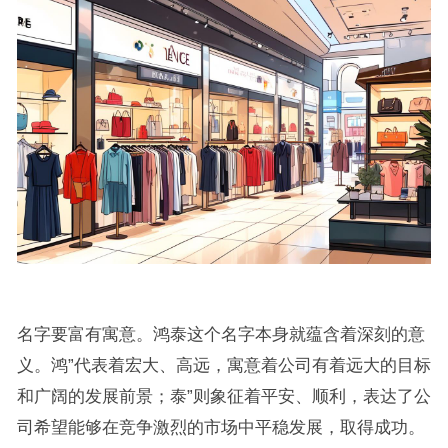
名字要富有寓意。鸿泰这个名字本身就蕴含着深刻的意
义。鸿”代表着宏大、高远，寓意着公司有着远大的目标
和广阔的发展前景；泰”则象征着平安、顺利，表达了公
司希望能够在竞争激烈的市场中平稳发展，取得成功。