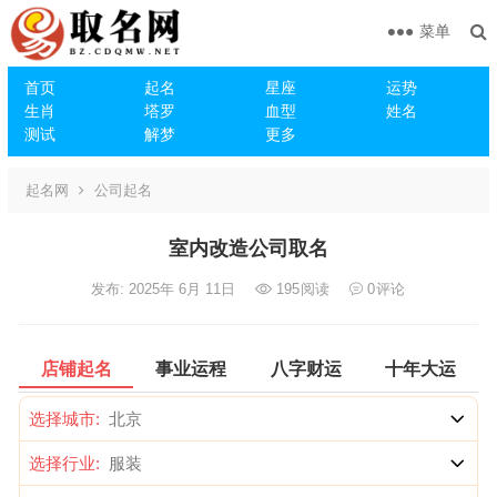
菜单
首页
起名
星座
运势
生肖
塔罗
血型
姓名
测试
解梦
更多
起名网
公司起名
室内改造公司取名
发布: 2025年 6月 11日
195
阅读
0
评论
店铺起名
事业运程
八字财运
十年大运
选择城市:
选择行业: