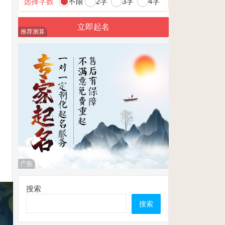
选择字数
不限
2字
3字
4字
推荐测算
广告
搜索
搜索