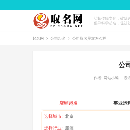
弘扬传统文化，破除
倡导科学起名，促进
起名网
公司起名
公司取名昊鑫怎么样
公
作者:
网站小编
发布
店铺起名
事业运
选择城市:
选择行业: