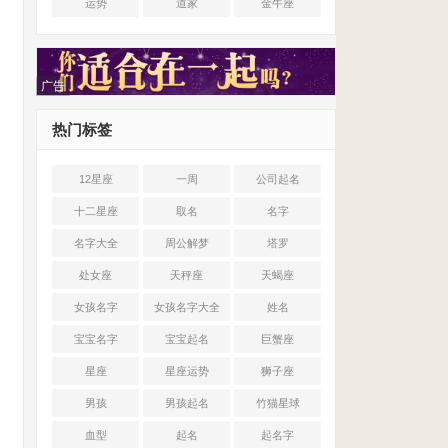
运势
道家
金牛座
广告
热门标签
12星座
一周
公司起名
十二星座
取名
名字
名字大全
周公解梦
塔罗
处女座
天秤座
天蝎座
女孩名字
女孩名字大全
姓名
宝宝名字
宝宝起名
巨蟹座
星座
星座运势
狮子座
男孩
男孩起名
竹猫星球
血型
起名
起名字