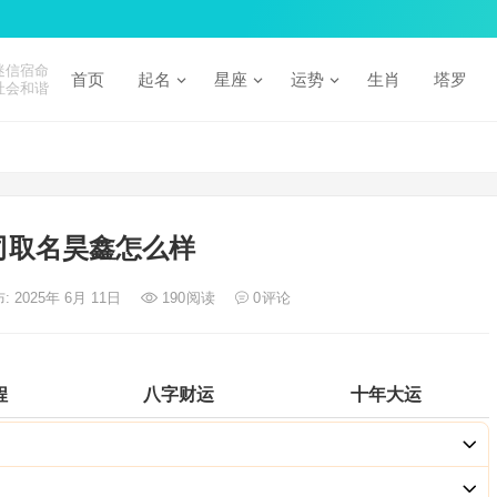
迷信宿命
首页
起名
星座
运势
生肖
塔罗
社会和谐
司取名昊鑫怎么样
: 2025年 6月 11日
190
阅读
0
评论
程
八字财运
十年大运