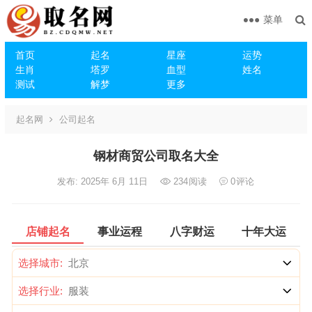
菜单
首页
起名
星座
运势
生肖
塔罗
血型
姓名
测试
解梦
更多
起名网
公司起名
钢材商贸公司取名大全
发布: 2025年 6月 11日
234
阅读
0
评论
店铺起名
事业运程
八字财运
十年大运
选择城市:
选择行业: