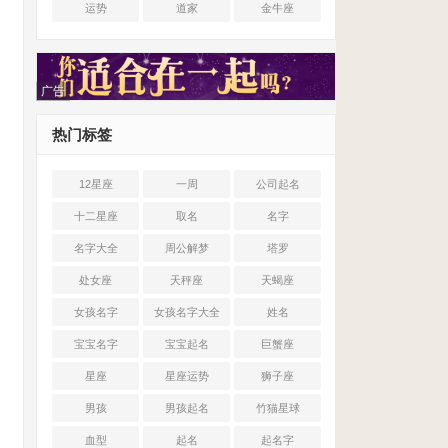
运势
道家
金牛座
广告
热门标签
12星座
一周
公司起名
十二星座
取名
名字
名字大全
周公解梦
塔罗
处女座
天秤座
天蝎座
女孩名字
女孩名字大全
姓名
宝宝名字
宝宝起名
巨蟹座
星座
星座运势
狮子座
男孩
男孩起名
竹猫星球
血型
起名
起名字