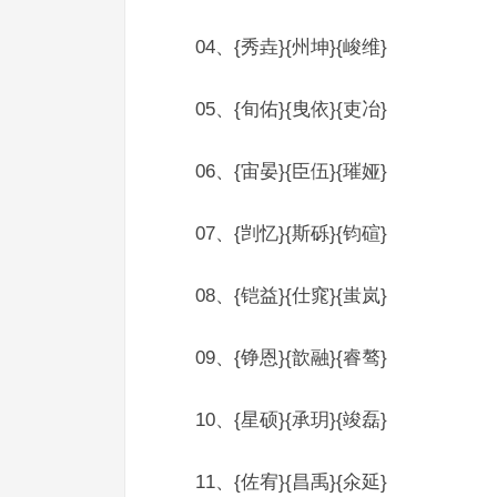
04、{秀垚}{州坤}{峻维}
05、{旬佑}{曳依}{吏冶}
06、{宙晏}{臣伍}{璀娅}
07、{剀忆}{斯砾}{钧碹}
08、{铠益}{仕窕}{蚩岚}
09、{铮恩}{歆融}{睿骜}
10、{星硕}{承玥}{竣磊}
11、{佐宥}{昌禹}{氽延}