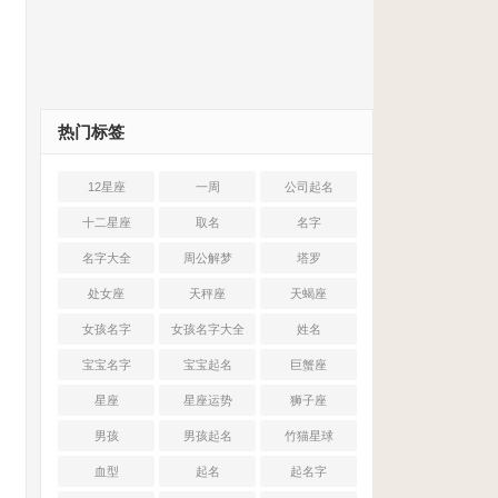
热门标签
12星座
一周
公司起名
十二星座
取名
名字
名字大全
周公解梦
塔罗
处女座
天秤座
天蝎座
女孩名字
女孩名字大全
姓名
宝宝名字
宝宝起名
巨蟹座
星座
星座运势
狮子座
男孩
男孩起名
竹猫星球
血型
起名
起名字