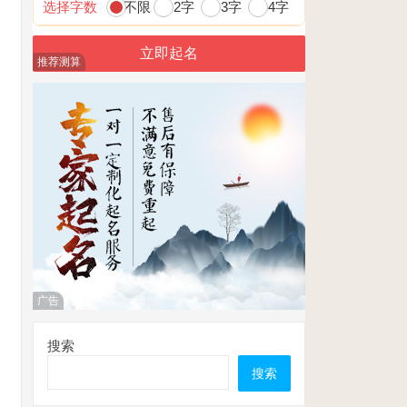
选择字数
不限
2字
3字
4字
推荐测算
广告
搜索
搜索