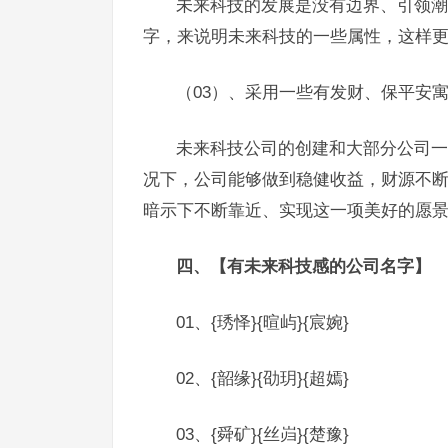
未来科技的发展是没有边界、引领潮
字，来说明未来科技的一些属性，这样
（03）、采用一些有发财、保平安
未来科技公司的创建和大部分公司一
况下，公司能够做到稳健收益，财源不
暗示下不断靠近、实现这一项美好的愿
四、【有未来科技感的公司名字】
01、{琇怿}{暄屿}{宸婉}
02、{韶缘}{劭玥}{超嫣}
03、{舜矿}{丝岿}{楚豫}