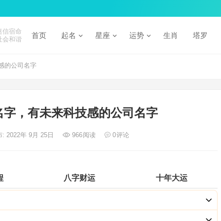
迷信宿命
首页
起名
星座
运势
生肖
塔罗
社会和谐
感的公司名字
名字，有未来科技感的公司名字
: 2022年 9月 25日
966
阅读
0
评论
程
八字财运
十年大运