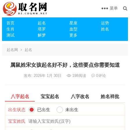
菜单
首页
起名
星座
运势
生肖
塔罗
血型
姓名
测试
解梦
更多
起名网
起名
属鼠姓宋女孩起名好不好，这些要点你需要知道
发布: 2026年 1月 30日
198
阅读
0
评论
八字起名
宝宝起名
八字改名
姓名祥批
出生状态
已出生
未出生
宝宝姓氏