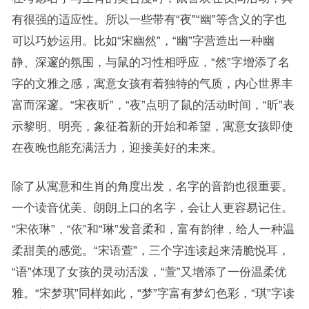
有很强的适应性。所以一些带有“夜”“幽”等含义的字也
可以巧妙运用。比如“宋幽然”，“幽”字营造出一种幽
静、深邃的氛围，与鼠的习性相呼应，“然”字增添了名
字的文雅之感，寓意女孩有着独特的气质，内心世界丰
富而深邃。“宋夜昕”，“夜”点明了鼠的活动时间，“昕”表
示黎明、明亮，象征着新的开始和希望，寓意女孩即使
在夜晚也能充满活力，迎接美好的未来。
除了从寓意和生肖的角度出发，名字的音韵也很重要。
一个读音优美、朗朗上口的名字，会让人更容易记住。
“宋依琳”，“依”和“琳”发音柔和，富有韵律，给人一种温
柔甜美的感觉。“宋语萱”，三个字连读起来清脆悦耳，
“语”体现了女孩的灵动活泼，“萱”又增添了一份温柔优
雅。“宋梦琪”同样如此，“梦”字富有梦幻色彩，“琪”字读