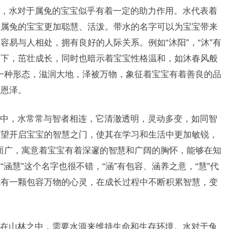
，水对于属兔的宝宝似乎有着一定的助力作用。水代表着
让属兔的宝宝更加聪慧、活泼。带水的名字可以为宝宝带来
易与人相处，拥有良好的人际关系。例如“沐阳”，“沐”有
之下，茁壮成长，同时也暗示着宝宝性格温和，如沐春风般
的一种形态，滋润大地，泽被万物，象征着宝宝有着善良的品
满恩泽。
中，水常常与智者相连，它清澈透明，灵动多变，如同智
有望开启宝宝的智慧之门，使其在学习和生活中更加敏锐，
深而广，寓意着宝宝有着深邃的智慧和广阔的胸怀，能够在知
涵慧”这个名字也很不错，“涵”有包容、涵养之意，“慧”代
能有一颗包容万物的心灵，在成长过程中不断积累智慧，变
在山林之中，需要水源来维持生命和生存环境。水对于兔