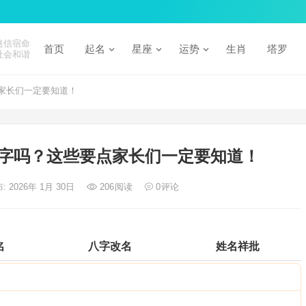
迷信宿命
首页
起名
星座
运势
生肖
塔罗
社会和谐
家长们一定要知道！
字吗？这些要点家长们一定要知道！
: 2026年 1月 30日
206
阅读
0
评论
名
八字改名
姓名祥批