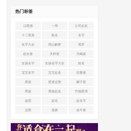
热门标签
12星座
一周
公司起名
十二星座
取名
名字
名字大全
周公解梦
塔罗
处女座
天秤座
天蝎座
女孩名字
女孩名字大全
姓名
宝宝名字
宝宝起名
巨蟹座
星座
星座运势
狮子座
男孩
男孩起名
竹猫星球
血型
起名
起名字
运势
道家
金牛座