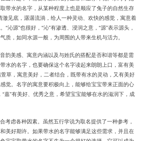
宝取带水的名字，从某种程度上也是顺应了兔子的自然生存
，清澈见底，潺潺流淌，给人一种灵动、欢快的感觉，寓意着
“沁源”也很好，“沁”有渗透、浸润之意，“源”表示源头，
的气质，如同水源一般，为周围的人带来生机与活力。
音韵美感、寓意内涵以及与姓氏的搭配是否和谐等都是需
取带水的名字，也要确保这个名字读起来朗朗上口，富有美
萱”指萱草，寓意美好，二者结合，既带有水的灵动，又有美好
的感觉。名字的寓意要积极向上，能够给宝宝带来正面的心
润，“嘉”有美好、优秀之意，希望宝宝能够在水的滋润下，成
合考虑各种因素。虽然五行学说为取名提供了一种参考，
感和美好期许。如果带水的名字能够满足这些需求，并且在
属兔宝宝取带水的名字不失为一个很好的选择。它可以成为