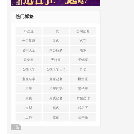
广告
热门标签
12星座
一周
公司起名
十二星座
取名
名字
名字大全
周公解梦
塔罗
处女座
天秤座
天蝎座
女孩名字
女孩名字大全
姓名
宝宝名字
宝宝起名
巨蟹座
星座
星座运势
狮子座
男孩
男孩起名
竹猫星球
血型
起名
起名字
运势
道家
金牛座
广告