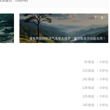
或加微信：cdqmwz
下一篇
属兔男孩好听洋气名字大搜罗，这些取名方法超实用！
35
阅读
0
评论
133
阅读
0
评论
142
阅读
0
评论
138
阅读
0
评论
125
阅读
0
评论
140
阅读
0
评论