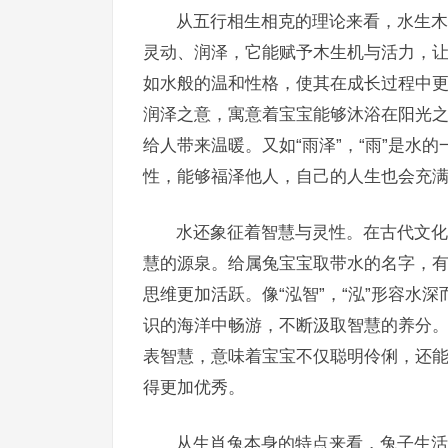
从五行相生相克的理论来看，水生木
灵动、润泽，它能赋予木生机与活力，
如水般的温和性格，使其在成长过程中更容
润泽之意，寓意着宝宝能够沐浴在阳光
给人带来温暖。又如“雨泽”，“雨”是水
性，能够福泽他人，自己的人生也会充
水还象征着智慧与灵性。在古代文化
慧的源泉。给属兔宝宝取带水的名字，
思维更加活跃。像“泓智”，“泓”形容水
识的海洋中畅游，不断汲取智慧的养分。“
表智慧，意味着宝宝不仅聪明伶俐，还
得更加优秀。
从生肖兔本身的特点来看，兔子生活