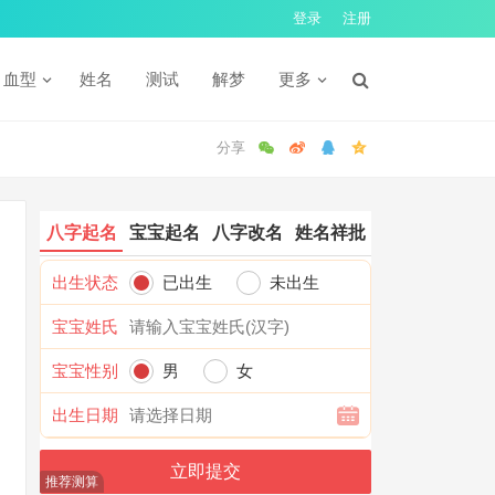
登录
注册
血型
姓名
测试
解梦
更多
八字起名
宝宝起名
八字改名
姓名祥批
出生状态
已出生
未出生
宝宝姓氏
宝宝性别
男
女
出生日期
推荐测算