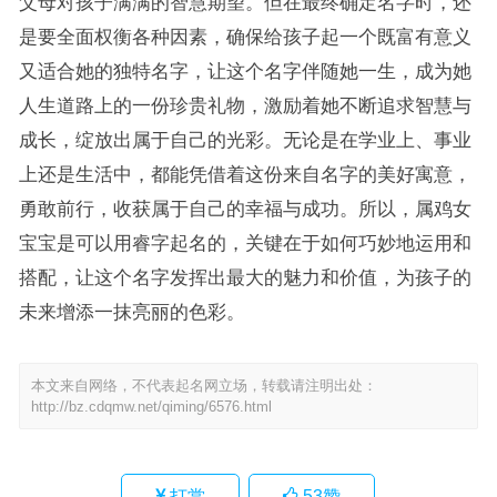
父母对孩子满满的智慧期望。但在最终确定名字时，还
是要全面权衡各种因素，确保给孩子起一个既富有意义
又适合她的独特名字，让这个名字伴随她一生，成为她
人生道路上的一份珍贵礼物，激励着她不断追求智慧与
成长，绽放出属于自己的光彩。无论是在学业上、事业
上还是生活中，都能凭借着这份来自名字的美好寓意，
勇敢前行，收获属于自己的幸福与成功。所以，属鸡女
宝宝是可以用睿字起名的，关键在于如何巧妙地运用和
搭配，让这个名字发挥出最大的魅力和价值，为孩子的
未来增添一抹亮丽的色彩。
本文来自网络，不代表起名网立场，转载请注明出处：
http://bz.cdqmw.net/qiming/6576.html
打赏
53
赞