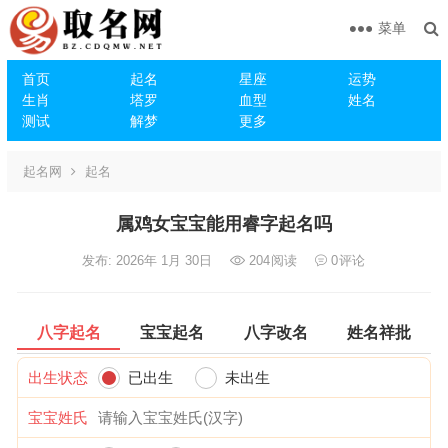
菜单
首页
起名
星座
运势
生肖
塔罗
血型
姓名
测试
解梦
更多
起名网
起名
属鸡女宝宝能用睿字起名吗
发布: 2026年 1月 30日
204
阅读
0
评论
八字起名
宝宝起名
八字改名
姓名祥批
出生状态
已出生
未出生
宝宝姓氏