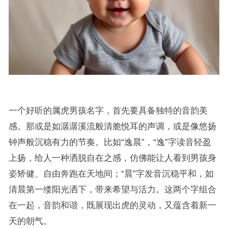
一个好听的属虎男孩名字，首先要具备独特的音韵美
感。那或是如潺潺溪流般清脆悦耳的声调，或是像悠扬
钟声般沉稳有力的节奏。比如“逸晨”，“逸”字读音轻盈
上扬，给人一种洒脱自在之感，仿佛能让人看到男孩身
姿矫健、自由奔跑在天地间；“晨”字发音沉稳平和，如
清晨第一缕阳光洒下，带来希望与活力。这两个字组合
在一起，音韵和谐，既展现出虎的灵动，又蕴含着新一
天的朝气。