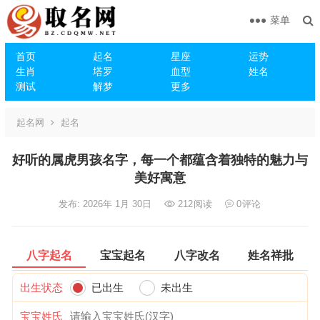
菜单
首页
起名
星座
运势
生肖
塔罗
血型
姓名
测试
解梦
更多
起名网
起名
好听的属虎男孩名字，每一个都蕴含着独特的魅力与
美好寓意
发布: 2026年 1月 30日
212
阅读
0
评论
八字起名
宝宝起名
八字改名
姓名祥批
出生状态
已出生
未出生
宝宝姓氏