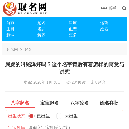
菜单
首页
起名
星座
运势
生肖
塔罗
血型
姓名
测试
解梦
更多
起名网
起名
属虎的叫铭泽好吗？这个名字背后有着怎样的寓意与
讲究
发布: 2026年 1月 30日
204
阅读
0
评论
八字起名
宝宝起名
八字改名
姓名祥批
出生状态
已出生
未出生
宝宝姓氏