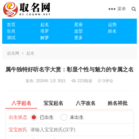
菜单
首页
起名
星座
运势
生肖
塔罗
血型
姓名
测试
解梦
更多
起名网
起名
属牛独特好听名字大赏：彰显个性与魅力的专属之名
发布: 2026年 1月 30日
223
阅读
0
评论
八字起名
宝宝起名
八字改名
姓名祥批
出生状态
已出生
未出生
宝宝姓氏