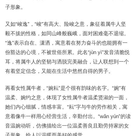
子形象。
又如“峻逸”，“峻”有高大、险峻之意，象征着属牛人坚
毅不拔的性格，如同山峰般巍峨，面对困难毫不退缩。
“逸”表示自在、潇洒，寓意着在努力奋斗的也能拥有一
份豁达的心境，不被世俗所累。此名“jùn yì”发音清脆悦
耳，将属牛人的坚韧与洒脱完美融合，让人联想到一个
有着坚定信念，又能在生活中悠然自得的男子。
再看女性属牛者，“婉耘”是个很有韵味的名字。“婉”有
温柔、婉约之意，体现了女性属牛者温柔贤淑的一面，
她们内心细腻，情感丰富。“耘”字与牛的劳作相关，寓
意着像牛一样用心经营生活，辛勤付出。“wǎn yún”的读
音温婉动听，仿佛描绘出一位温柔善良且勤劳持家的女
子形象，给人以温暖而美好的感觉。