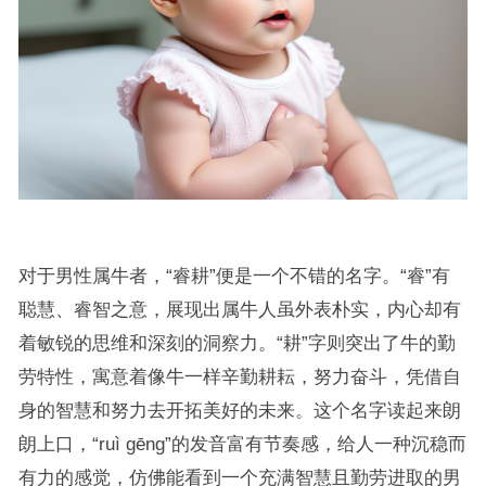
对于男性属牛者，“睿耕”便是一个不错的名字。“睿”有
聪慧、睿智之意，展现出属牛人虽外表朴实，内心却有
着敏锐的思维和深刻的洞察力。“耕”字则突出了牛的勤
劳特性，寓意着像牛一样辛勤耕耘，努力奋斗，凭借自
身的智慧和努力去开拓美好的未来。这个名字读起来朗
朗上口，“ruì gēng”的发音富有节奏感，给人一种沉稳而
有力的感觉，仿佛能看到一个充满智慧且勤劳进取的男