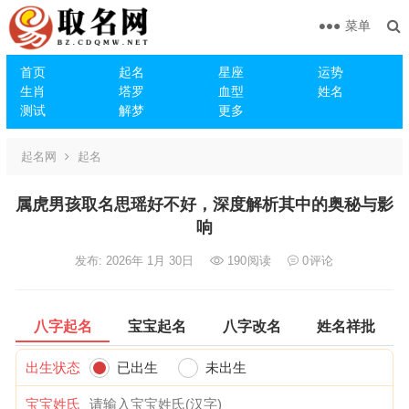
菜单
首页
起名
星座
运势
生肖
塔罗
血型
姓名
测试
解梦
更多
起名网
起名
属虎男孩取名思瑶好不好，深度解析其中的奥秘与影
响
发布: 2026年 1月 30日
190
阅读
0
评论
八字起名
宝宝起名
八字改名
姓名祥批
出生状态
已出生
未出生
宝宝姓氏