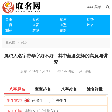
菜单
首页
起名
星座
运势
生肖
塔罗
血型
姓名
测试
解梦
更多
起名网
起名
属鸡人名字带华字好不好，其中蕴含怎样的寓意与讲
究
发布: 2026年 1月 30日
197
阅读
0
评论
八字起名
宝宝起名
八字改名
姓名祥批
出生状态
已出生
未出生
宝宝姓氏