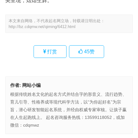
美呈现，熠熠生辉。
本文来自网络，不代表起名网立场，转载请注明出处：
http://bz.cdqmw.net/qiming/6412.html
打赏
45
赞
作者:
网站小编
根据传统姓名文化的起名方式并结合字的形音义、流行趋势、
育儿引导、性格养成等现代科学方法，以“为你起好名”为宗
旨，潜心研发智能起名系统，并经由权威专家审核。让孩子赢
在人生起跑线上。 起名咨询服务热线：13599118052，或加
微信：cdqmwz