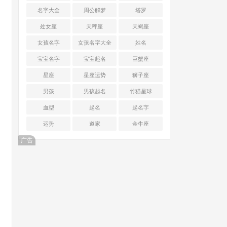
名字大全
周公解梦
塔罗
处女座
天秤座
天蝎座
女孩名字
女孩名字大全
姓名
宝宝名字
宝宝起名
巨蟹座
星座
星座运势
狮子座
男孩
男孩起名
竹猫星球
血型
起名
起名字
运势
道家
金牛座
广告