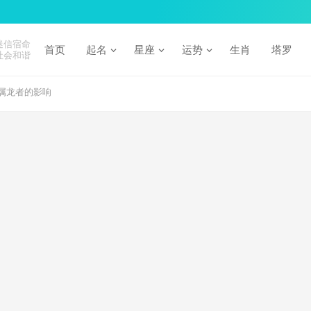
迷信宿命
首页
起名
星座
运势
生肖
塔罗
社会和谐
属龙者的影响