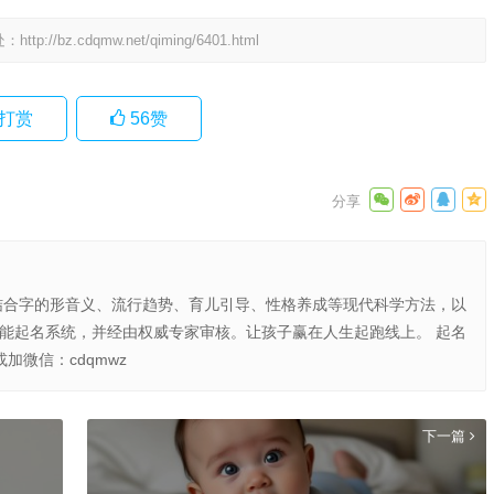
处：
http://bz.cdqmw.net/qiming/6401.html
打赏
56
赞
结合字的形音义、流行趋势、育儿引导、性格养成等现代科学方法，以
智能起名系统，并经由权威专家审核。让孩子赢在人生起跑线上。 起名
或加微信：cdqmwz
下一篇