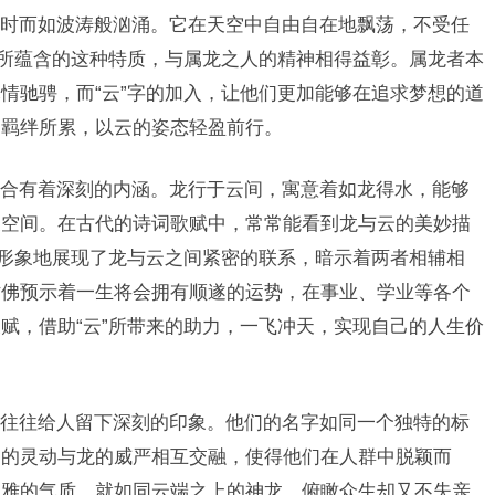
时而如波涛般汹涌。它在天空中自由自在地飘荡，不受任
字所蕴含的这种特质，与属龙之人的精神相得益彰。属龙者本
情驰骋，而“云”字的加入，让他们更加能够在追求梦想的道
的羁绊所累，以云的姿态轻盈前行。
合有着深刻的内涵。龙行于云间，寓意着如龙得水，能够
展空间。在古代的诗词歌赋中，常常能看到龙与云的美妙描
语形象地展现了龙与云之间紧密的联系，暗示着两者相辅相
仿佛预示着一生将会拥有顺遂的运势，在事业、学业等各个
赋，借助“云”所带来的助力，一飞冲天，实现自己的人生价
往往给人留下深刻的印象。他们的名字如同一个独特的标
云的灵动与龙的威严相互交融，使得他们在人群中脱颖而
高雅的气质，就如同云端之上的神龙，俯瞰众生却又不失亲