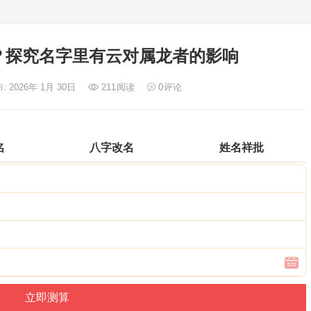
？探究名字里有云对属龙者的影响
: 2026年 1月 30日
211
阅读
0
评论
名
八字改名
姓名祥批