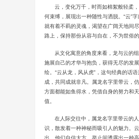
云，变化万千，时而如棉絮般轻柔，
何束缚，展现出一种随性与洒脱。“云”
就有着不羁的灵魂，渴望在广阔天地间尽
路上，保持那份从容与自在，不为世俗
从文化寓意的角度来看，龙与云的组
施展自己的才华与抱负，获得无尽的发
绘。“云从龙，风从虎”，这句经典的话
成，共同成就非凡。属龙名字里带云，
方面都能如鱼得水，凭借自身的努力和天
值。
在人际交往中，属龙名字里带云的人
识，散发着一种神秘而吸引人的魅力。
出。他们自信大方，举止间透露出一种