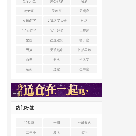
名字大全
周公解梦
塔罗
处女座
天秤座
天蝎座
女孩名字
女孩名字大全
姓名
宝宝名字
宝宝起名
巨蟹座
星座
星座运势
狮子座
男孩
男孩起名
竹猫星球
血型
起名
起名字
运势
道家
金牛座
广告
热门标签
12星座
一周
公司起名
十二星座
取名
名字