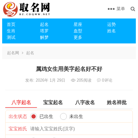
菜单
首页
起名
星座
运势
生肖
塔罗
血型
姓名
测试
解梦
更多
起名网
起名
属鸡女生用美字起名好不好
发布: 2026年 1月 29日
205
阅读
0
评论
八字起名
宝宝起名
八字改名
姓名祥批
出生状态
已出生
未出生
宝宝姓氏