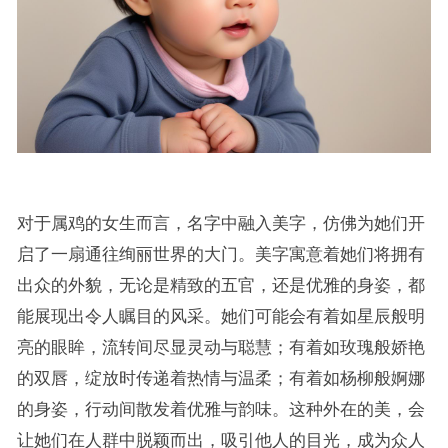
对于属鸡的女生而言，名字中融入美字，仿佛为她们开
启了一扇通往绚丽世界的大门。美字寓意着她们将拥有
出众的外貌，无论是精致的五官，还是优雅的身姿，都
能展现出令人瞩目的风采。她们可能会有着如星辰般明
亮的眼眸，流转间尽显灵动与聪慧；有着如玫瑰般娇艳
的双唇，绽放时传递着热情与温柔；有着如杨柳般婀娜
的身姿，行动间散发着优雅与韵味。这种外在的美，会
让她们在人群中脱颖而出，吸引他人的目光，成为众人