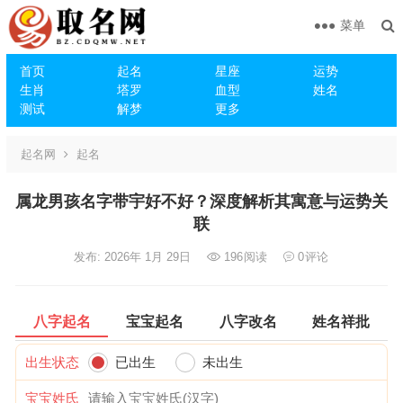
菜单
首页
起名
星座
运势
生肖
塔罗
血型
姓名
测试
解梦
更多
起名网
起名
属龙男孩名字带宇好不好？深度解析其寓意与运势关
联
发布: 2026年 1月 29日
196
阅读
0
评论
八字起名
宝宝起名
八字改名
姓名祥批
出生状态
已出生
未出生
宝宝姓氏