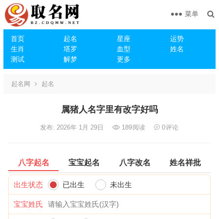
菜单
首页
起名
星座
运势
生肖
塔罗
血型
姓名
测试
解梦
更多
起名网
起名
属猪人名字里有改字好吗
发布: 2026年 1月 29日
189
阅读
0
评论
八字起名
宝宝起名
八字改名
姓名祥批
出生状态
已出生
未出生
宝宝姓氏