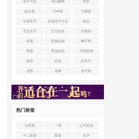
名字大全
周公解梦
塔罗
处女座
天秤座
天蝎座
女孩名字
女孩名字大全
姓名
宝宝名字
宝宝起名
巨蟹座
星座
星座运势
狮子座
男孩
男孩起名
竹猫星球
血型
起名
起名字
运势
道家
金牛座
广告
热门标签
12星座
一周
公司起名
十二星座
取名
名字