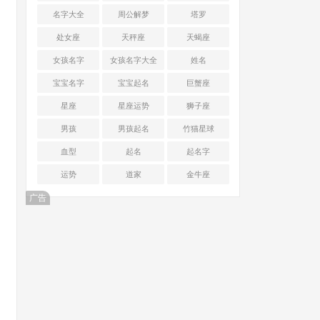
名字大全
周公解梦
塔罗
处女座
天秤座
天蝎座
女孩名字
女孩名字大全
姓名
宝宝名字
宝宝起名
巨蟹座
星座
星座运势
狮子座
男孩
男孩起名
竹猫星球
血型
起名
起名字
运势
道家
金牛座
广告