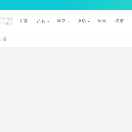
迷信宿命
首页
起名
星座
运势
生肖
塔罗
社会和谐
知道