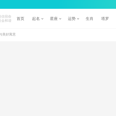
迷信宿命
首页
起名
星座
运势
生肖
塔罗
社会和谐
与美好寓意