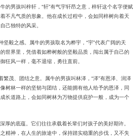
牛的男孩叫梓轩，“轩”有气宇轩昂之意，梓轩这个名字便赋
有着不凡气质的形象。他在成长过程中，会如同梓树向着天
出自己独特的风采。
种坚毅之感。属牛的男孩取名为桦宇，“宇”代表广阔的天
阔的世界里，凭借着如桦树般的坚毅品质，闯出属于自己的
抵御狂风一样，毫不退缩，勇往直前。
着繁茂、团结之意。属牛的男孩叫林泽，“泽”有恩泽、润泽
着像树林一样的坚韧与团结，还能拥有他人给予的恩泽，同
在成长道路上，会如同树林为万物提供庇护一般，成为一个
深厚的底蕴。它们往往承载着长辈们对孩子的美好期许。
木之精神，在人生的旅途中，保持踏实稳重的步伐，又不失