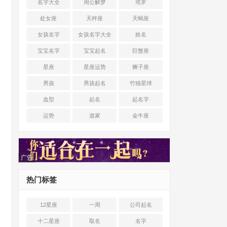
名字大全
周公解梦
塔罗
处女座
天秤座
天蝎座
女孩名字
女孩名字大全
姓名
宝宝名字
宝宝起名
巨蟹座
星座
星座运势
狮子座
男孩
男孩起名
竹猫星球
血型
起名
起名字
运势
道家
金牛座
广告
热门标签
12星座
一周
公司起名
十二星座
取名
名字