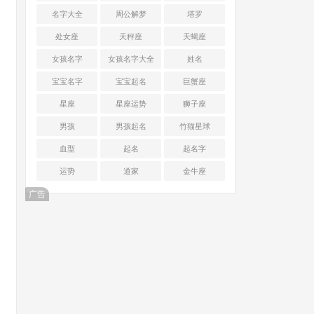
名字大全
周公解梦
塔罗
处女座
天秤座
天蝎座
女孩名字
女孩名字大全
姓名
宝宝名字
宝宝起名
巨蟹座
星座
星座运势
狮子座
男孩
男孩起名
竹猫星球
血型
起名
起名字
运势
道家
金牛座
广告