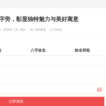
字旁，彰显独特魅力与美好寓意
: 2026年 1月 29日
208
阅读
0
评论
名
八字改名
姓名祥批