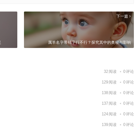
下一篇
足
属羊名字带楠字行不行？探究其中的奥秘与影响
32
阅读
0
评论
129
阅读
0
评论
138
阅读
0
评论
137
阅读
0
评论
124
阅读
0
评论
139
阅读
0
评论