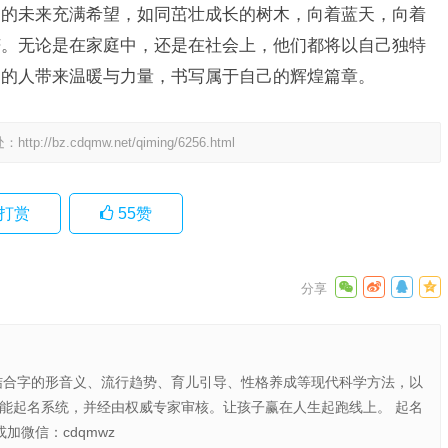
们的未来充满希望，如同茁壮成长的树木，向着蓝天，向着
芒。无论是在家庭中，还是在社会上，他们都将以自己独特
围的人带来温暖与力量，书写属于自己的辉煌篇章。
处：
http://bz.cdqmw.net/qiming/6256.html
打赏
55
赞
结合字的形音义、流行趋势、育儿引导、性格养成等现代科学方法，以
智能起名系统，并经由权威专家审核。让孩子赢在人生起跑线上。 起名
或加微信：cdqmwz