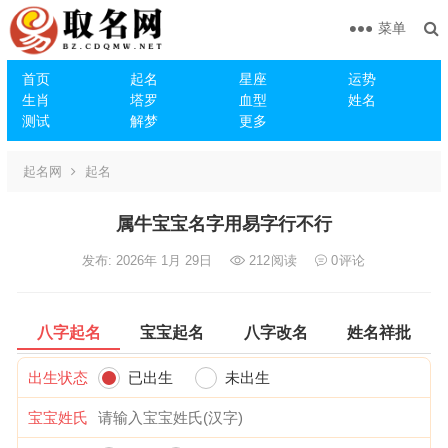
菜单
首页
起名
星座
运势
生肖
塔罗
血型
姓名
测试
解梦
更多
起名网
起名
属牛宝宝名字用易字行不行
发布: 2026年 1月 29日
212
阅读
0
评论
八字起名
宝宝起名
八字改名
姓名祥批
出生状态
已出生
未出生
宝宝姓氏