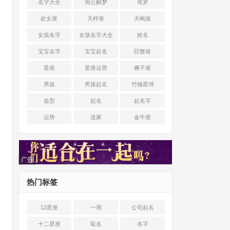
名字大全
周公解梦
塔罗
处女座
天秤座
天蝎座
女孩名字
女孩名字大全
姓名
宝宝名字
宝宝起名
巨蟹座
星座
星座运势
狮子座
男孩
男孩起名
竹猫星球
血型
起名
起名字
运势
道家
金牛座
广告
热门标签
12星座
一周
公司起名
十二星座
取名
名字