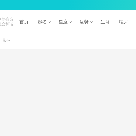
迷信宿命
首页
起名
星座
运势
生肖
塔罗
社会和谐
与影响