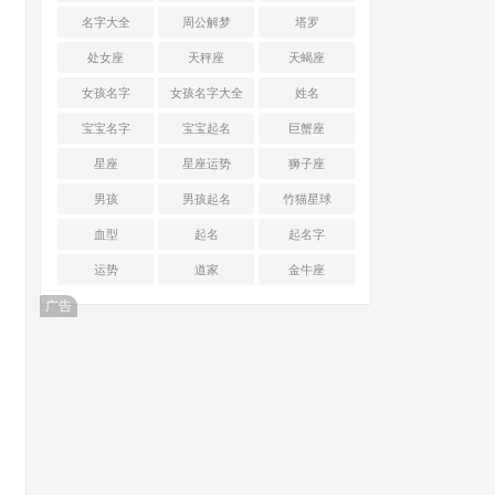
名字大全
周公解梦
塔罗
处女座
天秤座
天蝎座
女孩名字
女孩名字大全
姓名
宝宝名字
宝宝起名
巨蟹座
星座
星座运势
狮子座
男孩
男孩起名
竹猫星球
血型
起名
起名字
运势
道家
金牛座
广告