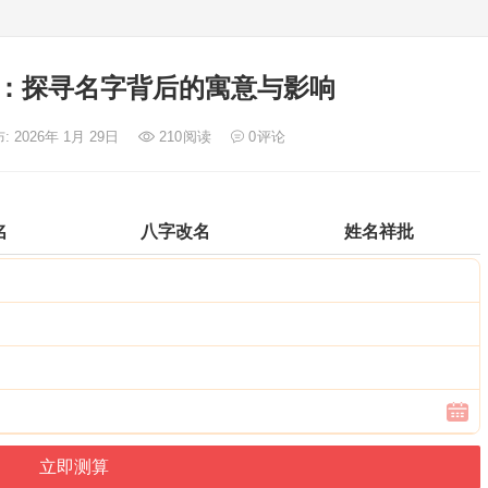
：探寻名字背后的寓意与影响
: 2026年 1月 29日
210
阅读
0
评论
名
八字改名
姓名祥批