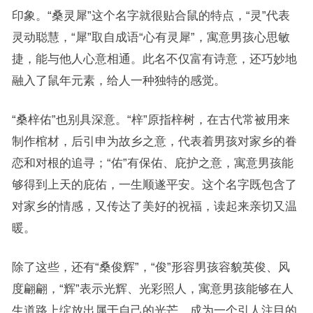
印象。“桑灵犀”这个名字就很贴合鼠的特点，“灵”代表
灵动聪慧，“犀”取自成语“心有灵犀”，寓意男孩心思敏
捷，能与他人心意相通。此名不仅富有诗意，还巧妙地
融入了鼠年元素，给人一种独特的感觉。
“桑梓佑”也别具深意。“梓”原指梓树，在古代常被用来
制作棺材，后引申为故乡之意，代表着男孩对家乡的眷
恋和对根的追寻；“佑”有保佑、庇护之意，寓意男孩能
够得到上天的庇佑，一生顺遂平安。这个名字既包含了
对家乡的情感，又传达了美好的祝福，读起来亲切又温
暖。
除了这些，还有“桑俊辉”，“俊”形容男孩容貌英俊、风
度翩翩，“辉”表示光辉、光彩照人，寓意男孩能够在人
生道路上绽放出属于自己的光芒，成为一个引人注目的