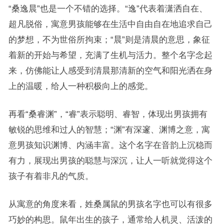
“桑逸晨”也是一个不错的选择。“逸”代表着潇洒自在、
超凡脱俗，寓意男孩能够在生活中自由自在地追求自己
的梦想，不为世俗所拘束；“晨”则是清晨的意思，象征
着新的开始与希望，充满了生机与活力。整个名字念起
来，仿佛能让人感受到清晨那清新的空气和阳光洒在身
上的温暖，给人一种积极向上的感觉。
再看“桑睿渊”，“睿”表示聪明、睿智，体现出男孩拥有
敏锐的思维和过人的智慧；“渊”有深邃、渊博之意，寓
意男孩知识渊博、内涵丰富。这个名字在音韵上沉稳而
有力，展现出男孩的聪慧与深沉，让人一听就觉得这个
孩子有着非凡的气质。
从寓意的角度来看，姓桑属鼠的男孩名字也可以有很多
巧妙的构思。鼠年出生的孩子，通常给人机灵、活泼的