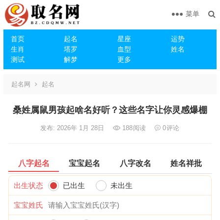
菜单
首页
起名
星座
运势
生肖
塔罗
血型
姓名
测试
解梦
更多
起名网
起名
桑姓属鼠男孩起啥名好听？这些名字让你灵感爆棚
发布: 2026年 1月 28日
188
阅读
0
评论
八字起名
宝宝起名
八字改名
姓名祥批
出生状态
已出生
未出生
宝宝姓氏