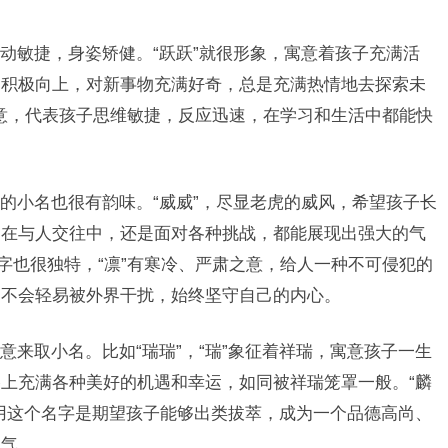
动敏捷，身姿矫健。“跃跃”就很形象，寓意着孩子充满活
中积极向上，对新事物充满好奇，总是充满热情地去探索未
之意，代表孩子思维敏捷，反应迅速，在学习和生活中都能快
。
的小名也很有韵味。“威威”，尽显老虎的威风，希望孩子长
是在与人交往中，还是面对各种挑战，都能展现出强大的气
字也很独特，“凛”有寒冷、严肃之意，给人一种不可侵犯的
，不会轻易被外界干扰，始终坚守自己的内心。
来取小名。比如“瑞瑞”，“瑞”象征着祥瑞，寓意孩子一生
上充满各种美好的机遇和幸运，如同被祥瑞笼罩一般。“麟
用这个名字是期望孩子能够出类拔萃，成为一个品德高尚、
之气。