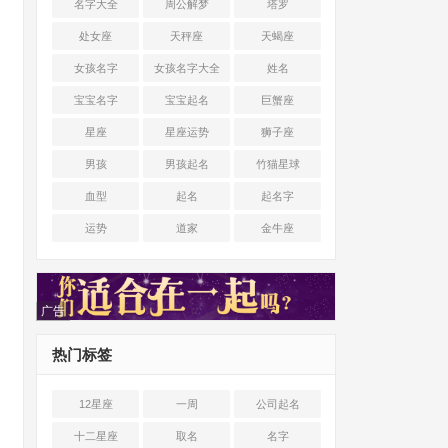
名字大全
周公解梦
塔罗
处女座
天秤座
天蝎座
女孩名字
女孩名字大全
姓名
宝宝名字
宝宝起名
巨蟹座
星座
星座运势
狮子座
男孩
男孩起名
竹猫星球
血型
起名
起名字
运势
道家
金牛座
广告
热门标签
12星座
一周
公司起名
十二星座
取名
名字