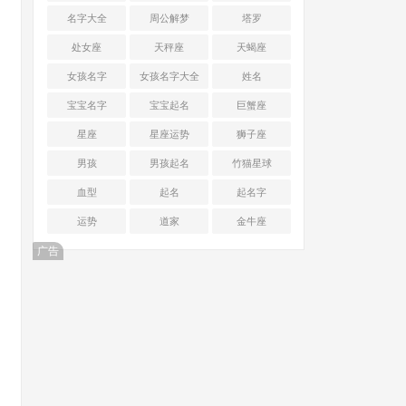
名字大全
周公解梦
塔罗
处女座
天秤座
天蝎座
女孩名字
女孩名字大全
姓名
宝宝名字
宝宝起名
巨蟹座
星座
星座运势
狮子座
男孩
男孩起名
竹猫星球
血型
起名
起名字
运势
道家
金牛座
广告