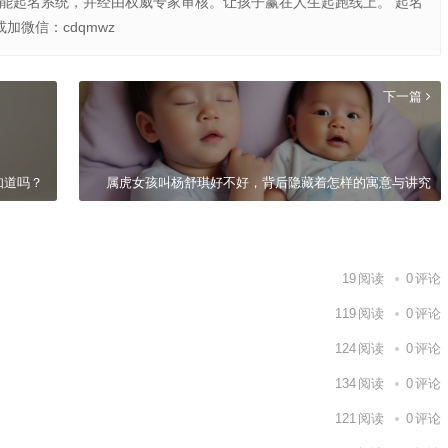
智能起名系统，并经由权威专家审核。让孩子赢在人生起跑线上。 起名
或加微信：cdqmwz
下一篇
知道吗？
属虎女孩叫杨舒琪好不好，背后隐藏着怎样的寓意与讲究
19
阅读
0
评论
119
阅读
0
评论
124
阅读
0
评论
134
阅读
0
评论
121
阅读
0
评论