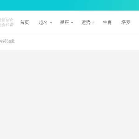
迷信宿命
首页
起名
星座
运势
生肖
塔罗
社会和谐
你得知道